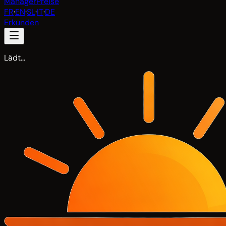
Manager
Preise
FR
·
EN
·
SL
·
IT
·
DE
Erkunden
Lädt…