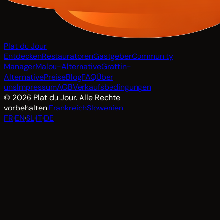
Plat du Jour
Entdecken
Restauratoren
Gastgeber
Community
Manager
Malou-Alternative
Grattin-
Alternative
Preise
Blog
FAQ
Über
uns
Impressum
AGB
Verkaufsbedingungen
© 2026 Plat du Jour. Alle Rechte
vorbehalten.
Frankreich
Slowenien
FR
·
EN
·
SL
·
IT
·
DE