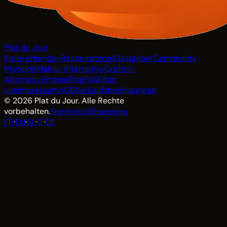
Plat du Jour
Karte erkunden
Restauratoren
Gastgeber
Community
Manager
Malou-Alternative
Grattin-
Alternative
Preise
Blog
FAQ
Über
uns
Impressum
AGB
Verkaufsbedingungen
© 2026 Plat du Jour. Alle Rechte
vorbehalten.
Frankreich
Slowenien
FR
·
EN
·
SL
·
IT
·
DE