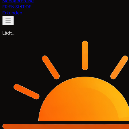
Manager
Preise
FR
·
EN
·
SL
·
IT
·
DE
Erkunden
Lädt…