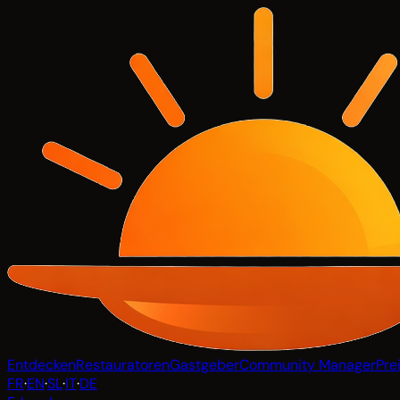
Entdecken
Restauratoren
Gastgeber
Community Manager
Pre
FR
·
EN
·
SL
·
IT
·
DE