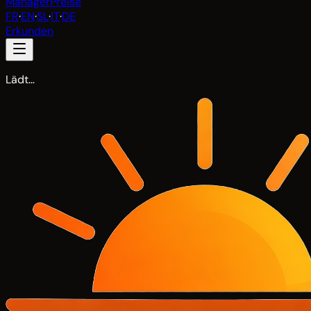
Manager
Preise
FR
·
EN
·
SL
·
IT
·
DE
Erkunden
Lädt…