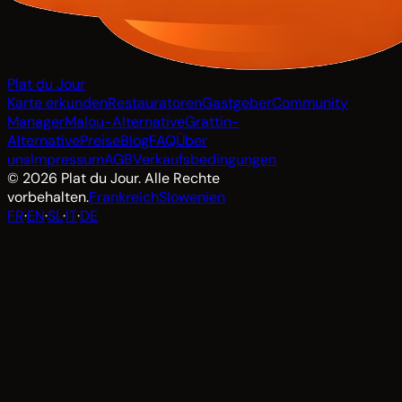
Plat du Jour
Karte erkunden
Restauratoren
Gastgeber
Community
Manager
Malou-Alternative
Grattin-
Alternative
Preise
Blog
FAQ
Über
uns
Impressum
AGB
Verkaufsbedingungen
© 2026 Plat du Jour. Alle Rechte
vorbehalten.
Frankreich
Slowenien
FR
·
EN
·
SL
·
IT
·
DE