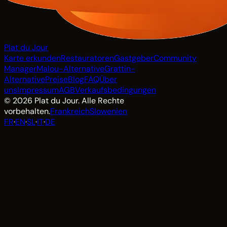
Plat du Jour
Karte erkunden
Restauratoren
Gastgeber
Community
Manager
Malou-Alternative
Grattin-
Alternative
Preise
Blog
FAQ
Über
uns
Impressum
AGB
Verkaufsbedingungen
© 2026 Plat du Jour. Alle Rechte
vorbehalten.
Frankreich
Slowenien
FR
·
EN
·
SL
·
IT
·
DE