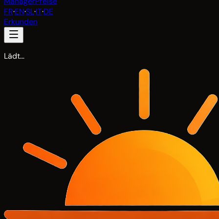
Manager
Preise
FR
·
EN
·
SL
·
IT
·
DE
Erkunden
Lädt…