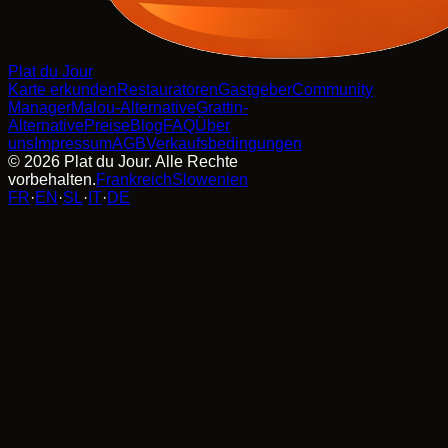
Plat du Jour
Karte erkunden
Restauratoren
Gastgeber
Community
Manager
Malou-Alternative
Grattin-
Alternative
Preise
Blog
FAQ
Über
uns
Impressum
AGB
Verkaufsbedingungen
© 2026 Plat du Jour. Alle Rechte
vorbehalten.
Frankreich
Slowenien
FR
·
EN
·
SL
·
IT
·
DE