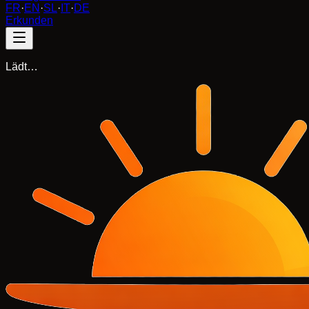
FR
·
EN
·
SL
·
IT
·
DE
Erkunden
Lädt…