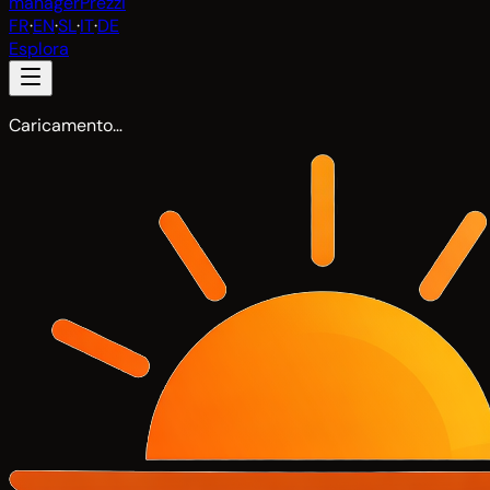
manager
Prezzi
FR
·
EN
·
SL
·
IT
·
DE
Esplora
Caricamento…