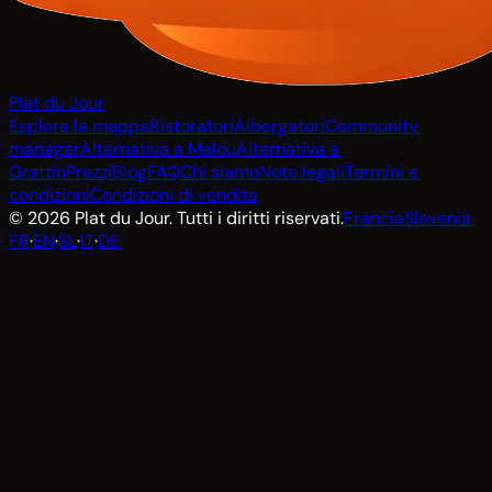
Plat du Jour
Esplora la mappa
Ristoratori
Albergatori
Community
manager
Alternativa a Malou
Alternativa a
Grattin
Prezzi
Blog
FAQ
Chi siamo
Note legali
Termini e
condizioni
Condizioni di vendita
© 2026 Plat du Jour. Tutti i diritti riservati.
Francia
Slovenia
FR
·
EN
·
SL
·
IT
·
DE