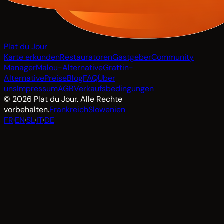
Plat du Jour
Karte erkunden
Restauratoren
Gastgeber
Community
Manager
Malou-Alternative
Grattin-
Alternative
Preise
Blog
FAQ
Über
uns
Impressum
AGB
Verkaufsbedingungen
© 2026 Plat du Jour. Alle Rechte
vorbehalten.
Frankreich
Slowenien
FR
·
EN
·
SL
·
IT
·
DE