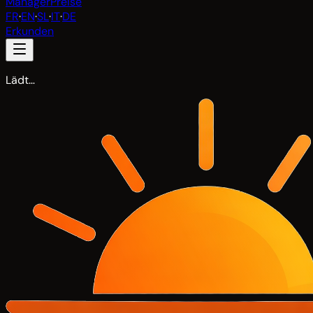
Manager
Preise
FR
·
EN
·
SL
·
IT
·
DE
Erkunden
Lädt…