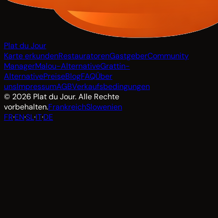
Plat du Jour
Karte erkunden
Restauratoren
Gastgeber
Community
Manager
Malou-Alternative
Grattin-
Alternative
Preise
Blog
FAQ
Über
uns
Impressum
AGB
Verkaufsbedingungen
© 2026 Plat du Jour. Alle Rechte
vorbehalten.
Frankreich
Slowenien
FR
·
EN
·
SL
·
IT
·
DE