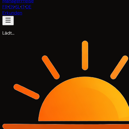
Manager
Preise
FR
·
EN
·
SL
·
IT
·
DE
Erkunden
Lädt…