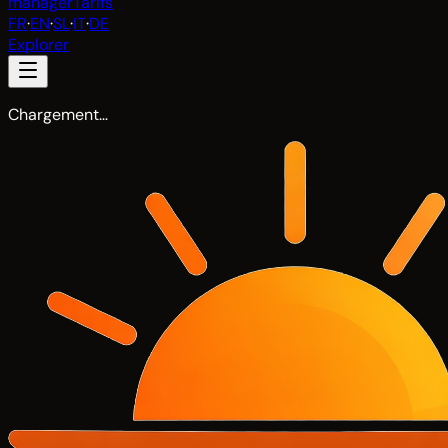
manager
Tarifs
FR
·
EN
·
SL
·
IT
·
DE
Explorer
Chargement…