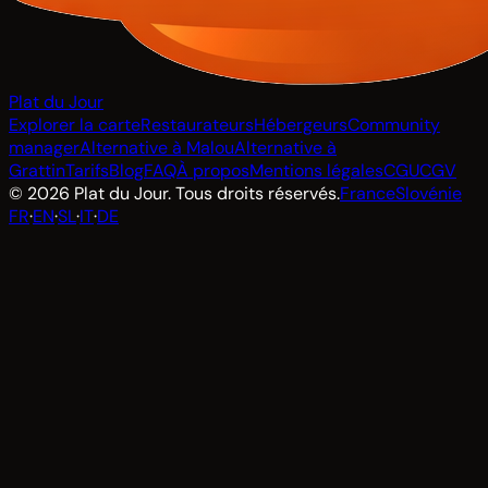
Plat du Jour
Explorer la carte
Restaurateurs
Hébergeurs
Community
manager
Alternative à Malou
Alternative à
Grattin
Tarifs
Blog
FAQ
À propos
Mentions légales
CGU
CGV
© 2026 Plat du Jour. Tous droits réservés.
France
Slovénie
FR
·
EN
·
SL
·
IT
·
DE