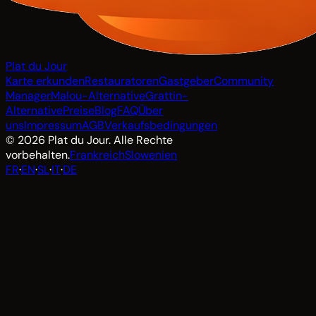
Plat du Jour
Karte erkunden
Restauratoren
Gastgeber
Community
Manager
Malou-Alternative
Grattin-
Alternative
Preise
Blog
FAQ
Über
uns
Impressum
AGB
Verkaufsbedingungen
© 2026 Plat du Jour. Alle Rechte
vorbehalten.
Frankreich
Slowenien
FR
·
EN
·
SL
·
IT
·
DE