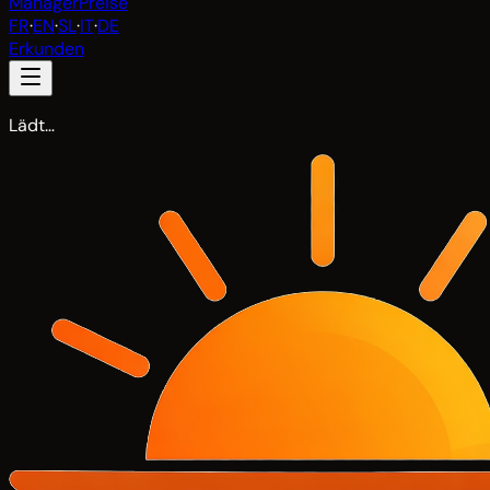
Manager
Preise
FR
·
EN
·
SL
·
IT
·
DE
Erkunden
Lädt…