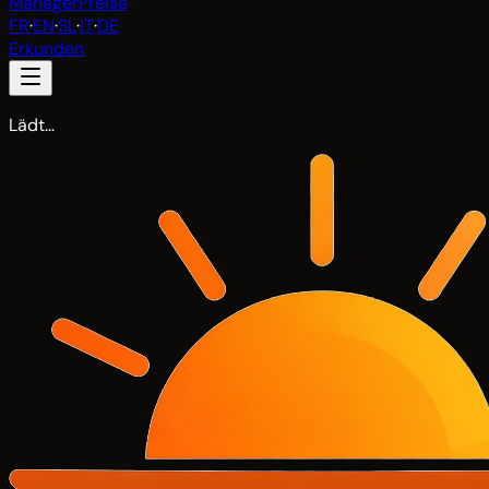
Manager
Preise
FR
·
EN
·
SL
·
IT
·
DE
Erkunden
Lädt…