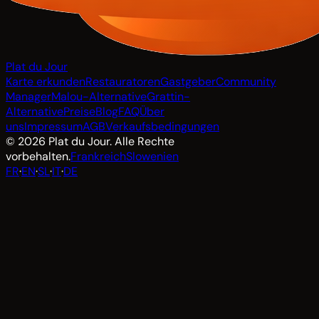
Plat du Jour
Karte erkunden
Restauratoren
Gastgeber
Community
Manager
Malou-Alternative
Grattin-
Alternative
Preise
Blog
FAQ
Über
uns
Impressum
AGB
Verkaufsbedingungen
© 2026 Plat du Jour. Alle Rechte
vorbehalten.
Frankreich
Slowenien
FR
·
EN
·
SL
·
IT
·
DE