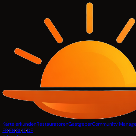
Karte erkunden
Restauratoren
Gastgeber
Community Manage
FR
·
EN
·
SL
·
IT
·
DE