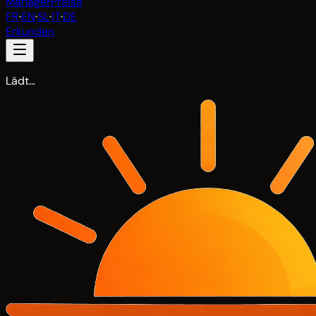
Manager
Preise
FR
·
EN
·
SL
·
IT
·
DE
Erkunden
Lädt…