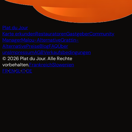
Plat du Jour
Karte erkunden
Restauratoren
Gastgeber
Community
Manager
Malou-Alternative
Grattin-
Alternative
Preise
Blog
FAQ
Über
uns
Impressum
AGB
Verkaufsbedingungen
© 2026 Plat du Jour. Alle Rechte
vorbehalten.
Frankreich
Slowenien
FR
·
EN
·
SL
·
IT
·
DE