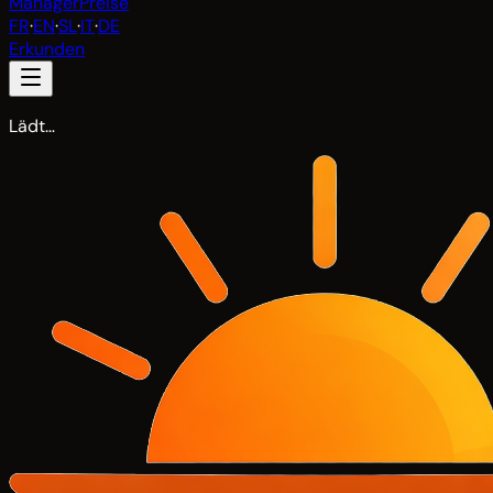
Manager
Preise
FR
·
EN
·
SL
·
IT
·
DE
Erkunden
Lädt…