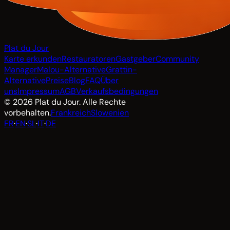
Plat du Jour
Karte erkunden
Restauratoren
Gastgeber
Community
Manager
Malou-Alternative
Grattin-
Alternative
Preise
Blog
FAQ
Über
uns
Impressum
AGB
Verkaufsbedingungen
© 2026 Plat du Jour. Alle Rechte
vorbehalten.
Frankreich
Slowenien
FR
·
EN
·
SL
·
IT
·
DE