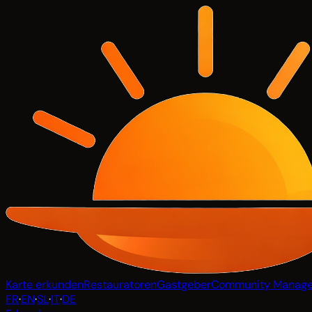
Karte erkunden
Restauratoren
Gastgeber
Community Manage
FR
·
EN
·
SL
·
IT
·
DE