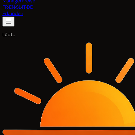
Manager
Preise
FR
·
EN
·
SL
·
IT
·
DE
Erkunden
Lädt…