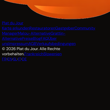
Plat du Jour
Karte erkunden
Restauratoren
Gastgeber
Community
Manager
Malou-Alternative
Grattin-
Alternative
Preise
Blog
FAQ
Über
uns
Impressum
AGB
Verkaufsbedingungen
© 2026 Plat du Jour. Alle Rechte
vorbehalten.
Frankreich
Slowenien
FR
·
EN
·
SL
·
IT
·
DE