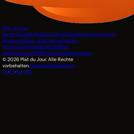
Plat du Jour
Karte erkunden
Restauratoren
Gastgeber
Community
Manager
Malou-Alternative
Grattin-
Alternative
Preise
Blog
FAQ
Über
uns
Impressum
AGB
Verkaufsbedingungen
© 2026 Plat du Jour. Alle Rechte
vorbehalten.
Frankreich
Slowenien
FR
·
EN
·
SL
·
IT
·
DE