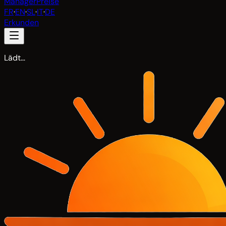
Manager
Preise
FR
·
EN
·
SL
·
IT
·
DE
Erkunden
Lädt…