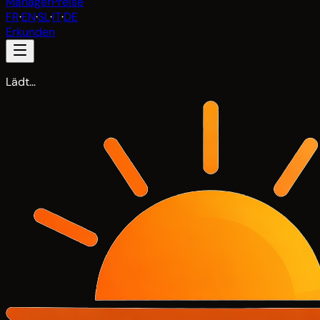
Manager
Preise
FR
·
EN
·
SL
·
IT
·
DE
Erkunden
Lädt…