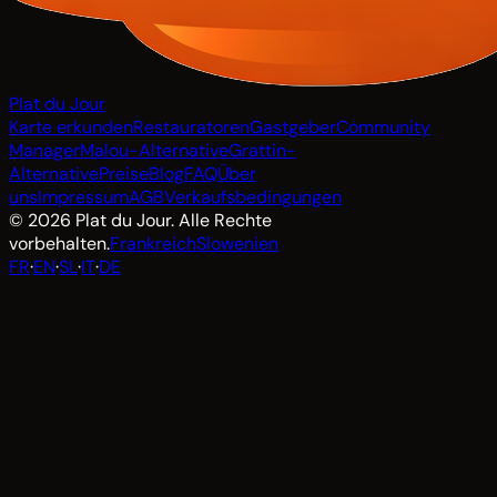
Plat du Jour
Karte erkunden
Restauratoren
Gastgeber
Community
Manager
Malou-Alternative
Grattin-
Alternative
Preise
Blog
FAQ
Über
uns
Impressum
AGB
Verkaufsbedingungen
© 2026 Plat du Jour. Alle Rechte
vorbehalten.
Frankreich
Slowenien
FR
·
EN
·
SL
·
IT
·
DE