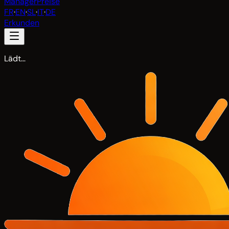
Manager
Preise
FR
·
EN
·
SL
·
IT
·
DE
Erkunden
Lädt…