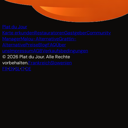
Plat du Jour
Karte erkunden
Restauratoren
Gastgeber
Community
Manager
Malou-Alternative
Grattin-
Alternative
Preise
Blog
FAQ
Über
uns
Impressum
AGB
Verkaufsbedingungen
© 2026 Plat du Jour. Alle Rechte
vorbehalten.
Frankreich
Slowenien
FR
·
EN
·
SL
·
IT
·
DE