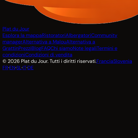
Plat du Jour
Esplora la mappa
Ristoratori
Albergatori
Community
manager
Alternativa a Malou
Alternativa a
Grattin
Prezzi
Blog
FAQ
Chi siamo
Note legali
Termini e
condizioni
Condizioni di vendita
© 2026 Plat du Jour. Tutti i diritti riservati.
Francia
Slovenia
FR
·
EN
·
SL
·
IT
·
DE