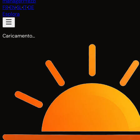
manager
Prezzi
FR
·
EN
·
SL
·
IT
·
DE
Esplora
Caricamento…