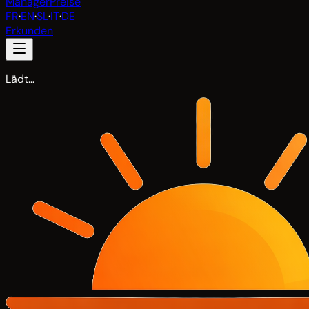
Manager
Preise
FR
·
EN
·
SL
·
IT
·
DE
Erkunden
Lädt…