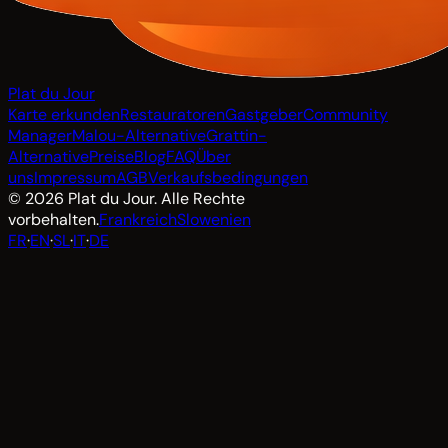
Plat du Jour
Karte erkunden
Restauratoren
Gastgeber
Community
Manager
Malou-Alternative
Grattin-
Alternative
Preise
Blog
FAQ
Über
uns
Impressum
AGB
Verkaufsbedingungen
© 2026 Plat du Jour. Alle Rechte
vorbehalten.
Frankreich
Slowenien
FR
·
EN
·
SL
·
IT
·
DE