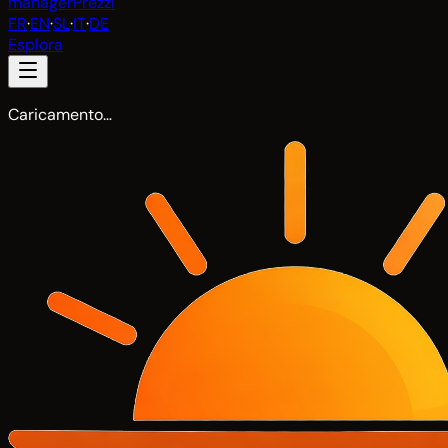
manager
Prezzi
FR
·
EN
·
SL
·
IT
·
DE
Esplora
Caricamento…