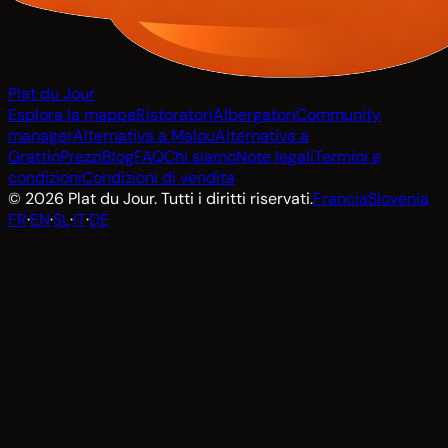
Plat du Jour
Esplora la mappa
Ristoratori
Albergatori
Community
manager
Alternativa a Malou
Alternativa a
Grattin
Prezzi
Blog
FAQ
Chi siamo
Note legali
Termini e
condizioni
Condizioni di vendita
© 2026 Plat du Jour. Tutti i diritti riservati.
Francia
Slovenia
FR
·
EN
·
SL
·
IT
·
DE