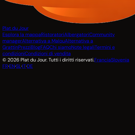
Plat du Jour
Esplora la mappa
Ristoratori
Albergatori
Community
manager
Alternativa a Malou
Alternativa a
Grattin
Prezzi
Blog
FAQ
Chi siamo
Note legali
Termini e
condizioni
Condizioni di vendita
© 2026 Plat du Jour. Tutti i diritti riservati.
Francia
Slovenia
FR
·
EN
·
SL
·
IT
·
DE