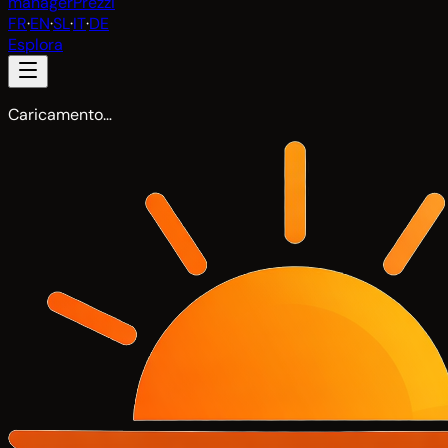
manager
Prezzi
FR
·
EN
·
SL
·
IT
·
DE
Esplora
Caricamento…