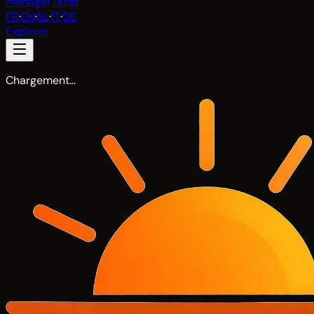
manager
Tarifs
FR
·
EN
·
SL
·
IT
·
DE
Explorer
Chargement…