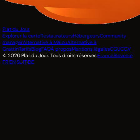
Plat du Jour
Explorer la carte
Restaurateurs
Hébergeurs
Community
manager
Alternative à Malou
Alternative à
Grattin
Tarifs
Blog
FAQ
À propos
Mentions légales
CGU
CGV
© 2026 Plat du Jour. Tous droits réservés.
France
Slovénie
FR
·
EN
·
SL
·
IT
·
DE