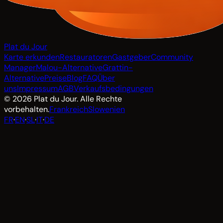
Plat du Jour
Karte erkunden
Restauratoren
Gastgeber
Community
Manager
Malou-Alternative
Grattin-
Alternative
Preise
Blog
FAQ
Über
uns
Impressum
AGB
Verkaufsbedingungen
© 2026 Plat du Jour. Alle Rechte
vorbehalten.
Frankreich
Slowenien
FR
·
EN
·
SL
·
IT
·
DE