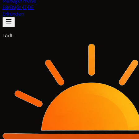
Manager
Preise
FR
·
EN
·
SL
·
IT
·
DE
Erkunden
Lädt…