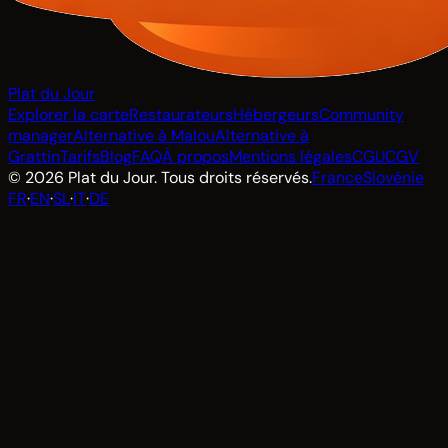
Plat du Jour
Explorer la carte
Restaurateurs
Hébergeurs
Community
manager
Alternative à Malou
Alternative à
Grattin
Tarifs
Blog
FAQ
À propos
Mentions légales
CGU
CGV
© 2026 Plat du Jour. Tous droits réservés.
France
Slovénie
FR
·
EN
·
SL
·
IT
·
DE