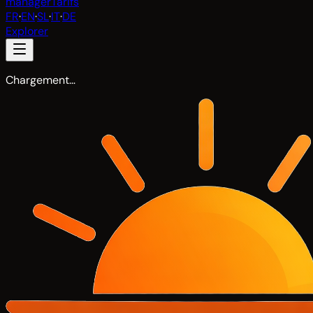
manager
Tarifs
FR
·
EN
·
SL
·
IT
·
DE
Explorer
Chargement…