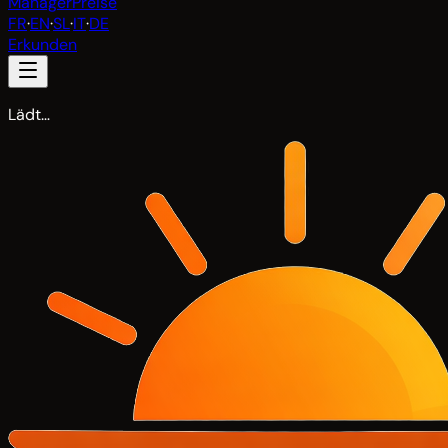
Manager
Preise
FR
·
EN
·
SL
·
IT
·
DE
Erkunden
Lädt…