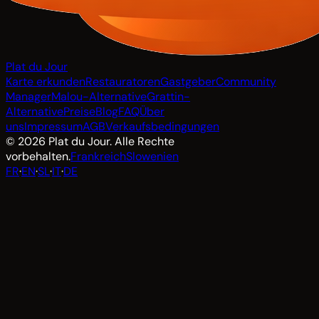
Plat du Jour
Karte erkunden
Restauratoren
Gastgeber
Community
Manager
Malou-Alternative
Grattin-
Alternative
Preise
Blog
FAQ
Über
uns
Impressum
AGB
Verkaufsbedingungen
© 2026 Plat du Jour. Alle Rechte
vorbehalten.
Frankreich
Slowenien
FR
·
EN
·
SL
·
IT
·
DE