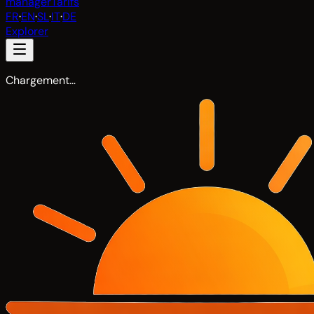
manager
Tarifs
FR
·
EN
·
SL
·
IT
·
DE
Explorer
Chargement…