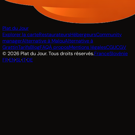
Plat du Jour
Explorer la carte
Restaurateurs
Hébergeurs
Community
manager
Alternative à Malou
Alternative à
Grattin
Tarifs
Blog
FAQ
À propos
Mentions légales
CGU
CGV
© 2026 Plat du Jour. Tous droits réservés.
France
Slovénie
FR
·
EN
·
SL
·
IT
·
DE