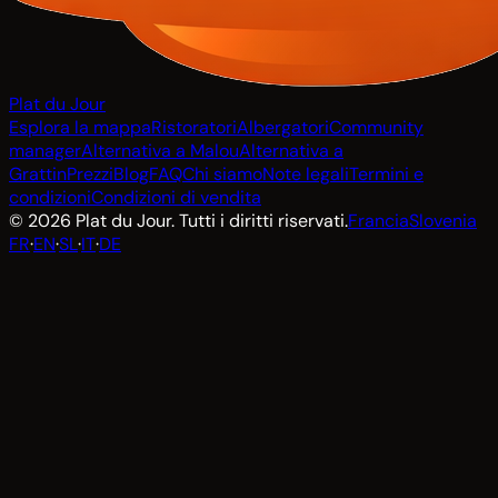
Plat du Jour
Esplora la mappa
Ristoratori
Albergatori
Community
manager
Alternativa a Malou
Alternativa a
Grattin
Prezzi
Blog
FAQ
Chi siamo
Note legali
Termini e
condizioni
Condizioni di vendita
© 2026 Plat du Jour. Tutti i diritti riservati.
Francia
Slovenia
FR
·
EN
·
SL
·
IT
·
DE