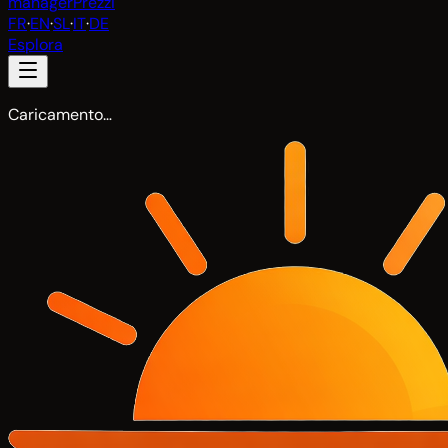
manager
Prezzi
FR
·
EN
·
SL
·
IT
·
DE
Esplora
Caricamento…