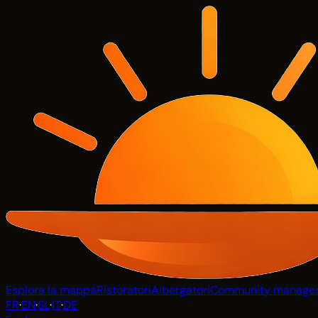
Esplora la mappa
Ristoratori
Albergatori
Community manage
FR
·
EN
·
SL
·
IT
·
DE