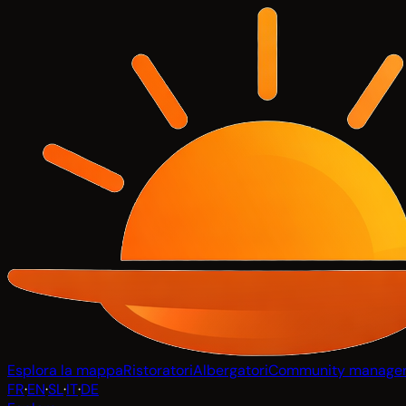
Esplora la mappa
Ristoratori
Albergatori
Community manage
FR
·
EN
·
SL
·
IT
·
DE