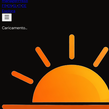
manager
Prezzi
FR
·
EN
·
SL
·
IT
·
DE
Esplora
Caricamento…