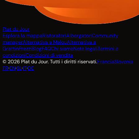
Plat du Jour
Esplora la mappa
Ristoratori
Albergatori
Community
manager
Alternativa a Malou
Alternativa a
Grattin
Prezzi
Blog
FAQ
Chi siamo
Note legali
Termini e
condizioni
Condizioni di vendita
© 2026 Plat du Jour. Tutti i diritti riservati.
Francia
Slovenia
FR
·
EN
·
SL
·
IT
·
DE