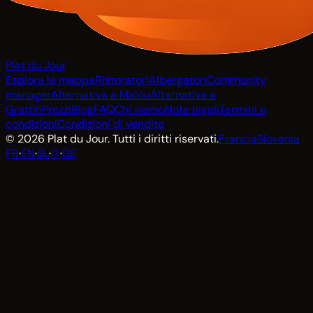
Plat du Jour
Esplora la mappa
Ristoratori
Albergatori
Community
manager
Alternativa a Malou
Alternativa a
Grattin
Prezzi
Blog
FAQ
Chi siamo
Note legali
Termini e
condizioni
Condizioni di vendita
© 2026 Plat du Jour. Tutti i diritti riservati.
Francia
Slovenia
FR
·
EN
·
SL
·
IT
·
DE