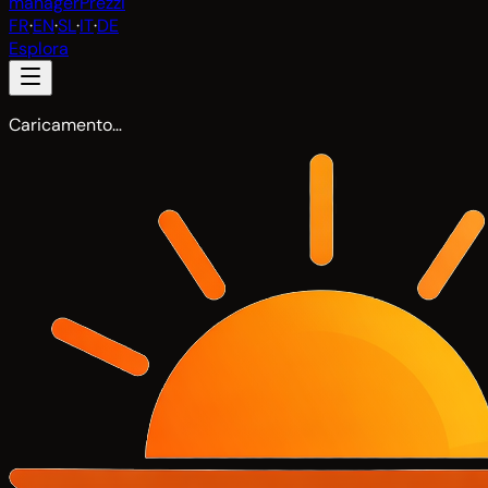
manager
Prezzi
FR
·
EN
·
SL
·
IT
·
DE
Esplora
Caricamento…