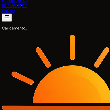
manager
Prezzi
FR
·
EN
·
SL
·
IT
·
DE
Esplora
Caricamento…