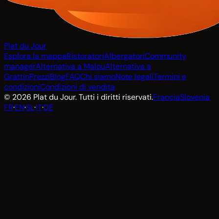
Plat du Jour
Esplora la mappa
Ristoratori
Albergatori
Community
manager
Alternativa a Malou
Alternativa a
Grattin
Prezzi
Blog
FAQ
Chi siamo
Note legali
Termini e
condizioni
Condizioni di vendita
© 2026 Plat du Jour. Tutti i diritti riservati.
Francia
Slovenia
FR
·
EN
·
SL
·
IT
·
DE