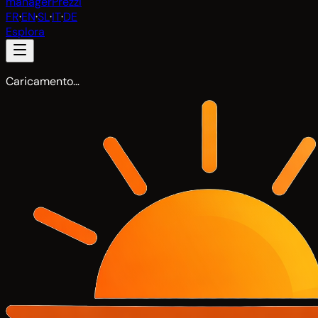
manager
Prezzi
FR
·
EN
·
SL
·
IT
·
DE
Esplora
Caricamento…