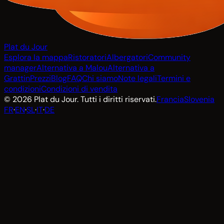
Plat du Jour
Esplora la mappa
Ristoratori
Albergatori
Community
manager
Alternativa a Malou
Alternativa a
Grattin
Prezzi
Blog
FAQ
Chi siamo
Note legali
Termini e
condizioni
Condizioni di vendita
© 2026 Plat du Jour. Tutti i diritti riservati.
Francia
Slovenia
FR
·
EN
·
SL
·
IT
·
DE