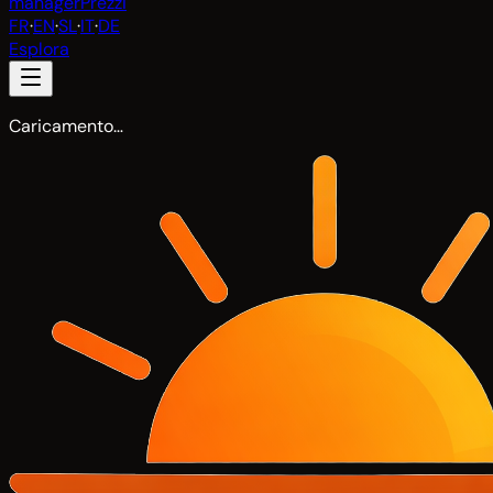
manager
Prezzi
FR
·
EN
·
SL
·
IT
·
DE
Esplora
Caricamento…