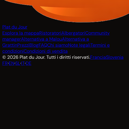
Plat du Jour
Esplora la mappa
Ristoratori
Albergatori
Community
manager
Alternativa a Malou
Alternativa a
Grattin
Prezzi
Blog
FAQ
Chi siamo
Note legali
Termini e
condizioni
Condizioni di vendita
© 2026 Plat du Jour. Tutti i diritti riservati.
Francia
Slovenia
FR
·
EN
·
SL
·
IT
·
DE