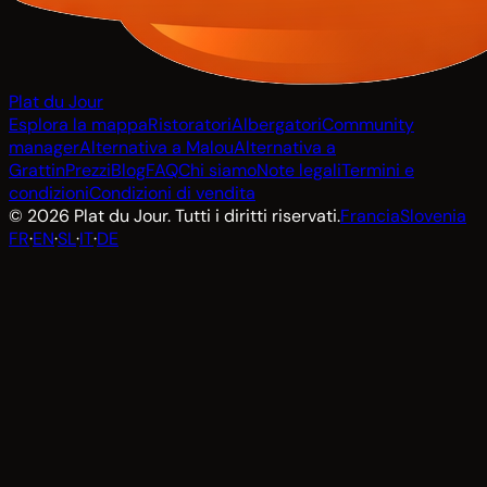
Plat du Jour
Esplora la mappa
Ristoratori
Albergatori
Community
manager
Alternativa a Malou
Alternativa a
Grattin
Prezzi
Blog
FAQ
Chi siamo
Note legali
Termini e
condizioni
Condizioni di vendita
© 2026 Plat du Jour. Tutti i diritti riservati.
Francia
Slovenia
FR
·
EN
·
SL
·
IT
·
DE