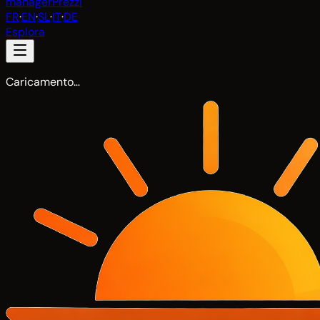
manager
Prezzi
FR
·
EN
·
SL
·
IT
·
DE
Esplora
Caricamento…