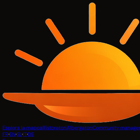
Esplora la mappa
Ristoratori
Albergatori
Community manage
FR
·
EN
·
SL
·
IT
·
DE