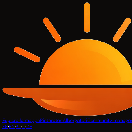
Esplora la mappa
Ristoratori
Albergatori
Community manage
FR
·
EN
·
SL
·
IT
·
DE