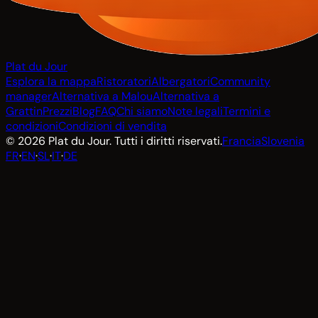
Plat du Jour
Esplora la mappa
Ristoratori
Albergatori
Community
manager
Alternativa a Malou
Alternativa a
Grattin
Prezzi
Blog
FAQ
Chi siamo
Note legali
Termini e
condizioni
Condizioni di vendita
© 2026 Plat du Jour. Tutti i diritti riservati.
Francia
Slovenia
FR
·
EN
·
SL
·
IT
·
DE