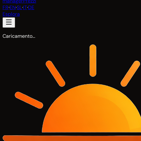
manager
Prezzi
FR
·
EN
·
SL
·
IT
·
DE
Esplora
Caricamento…