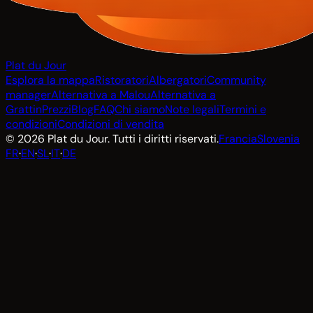
Plat du Jour
Esplora la mappa
Ristoratori
Albergatori
Community
manager
Alternativa a Malou
Alternativa a
Grattin
Prezzi
Blog
FAQ
Chi siamo
Note legali
Termini e
condizioni
Condizioni di vendita
© 2026 Plat du Jour. Tutti i diritti riservati.
Francia
Slovenia
FR
·
EN
·
SL
·
IT
·
DE