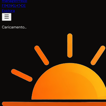
manager
Prezzi
FR
·
EN
·
SL
·
IT
·
DE
Esplora
Caricamento…