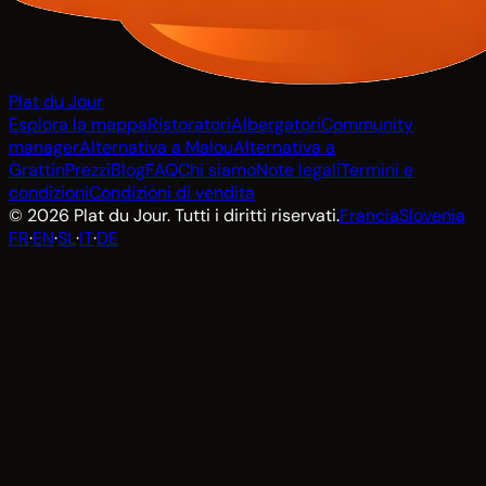
Plat du Jour
Esplora la mappa
Ristoratori
Albergatori
Community
manager
Alternativa a Malou
Alternativa a
Grattin
Prezzi
Blog
FAQ
Chi siamo
Note legali
Termini e
condizioni
Condizioni di vendita
© 2026 Plat du Jour. Tutti i diritti riservati.
Francia
Slovenia
FR
·
EN
·
SL
·
IT
·
DE