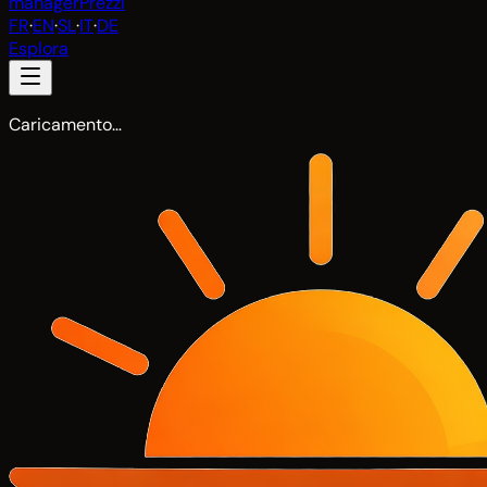
manager
Prezzi
FR
·
EN
·
SL
·
IT
·
DE
Esplora
Caricamento…