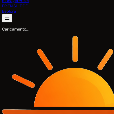
manager
Prezzi
FR
·
EN
·
SL
·
IT
·
DE
Esplora
Caricamento…