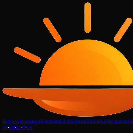
Esplora la mappa
Ristoratori
Albergatori
Community manage
FR
·
EN
·
SL
·
IT
·
DE