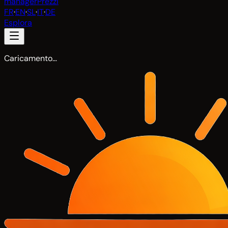
manager
Prezzi
FR
·
EN
·
SL
·
IT
·
DE
Esplora
Caricamento…