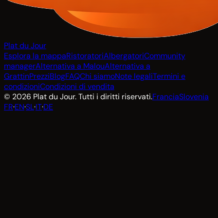
Plat du Jour
Esplora la mappa
Ristoratori
Albergatori
Community
manager
Alternativa a Malou
Alternativa a
Grattin
Prezzi
Blog
FAQ
Chi siamo
Note legali
Termini e
condizioni
Condizioni di vendita
© 2026 Plat du Jour. Tutti i diritti riservati.
Francia
Slovenia
FR
·
EN
·
SL
·
IT
·
DE