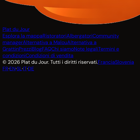
Plat du Jour
Esplora la mappa
Ristoratori
Albergatori
Community
manager
Alternativa a Malou
Alternativa a
Grattin
Prezzi
Blog
FAQ
Chi siamo
Note legali
Termini e
condizioni
Condizioni di vendita
© 2026 Plat du Jour. Tutti i diritti riservati.
Francia
Slovenia
FR
·
EN
·
SL
·
IT
·
DE