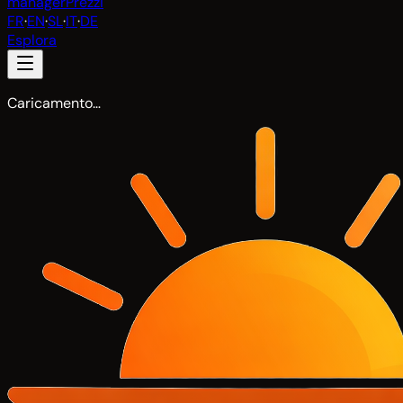
manager
Prezzi
FR
·
EN
·
SL
·
IT
·
DE
Esplora
Caricamento…