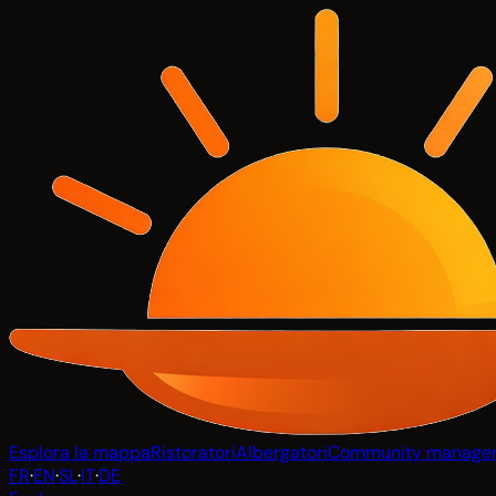
Esplora la mappa
Ristoratori
Albergatori
Community manage
FR
·
EN
·
SL
·
IT
·
DE