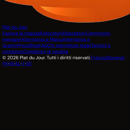
Plat du Jour
Esplora la mappa
Ristoratori
Albergatori
Community
manager
Alternativa a Malou
Alternativa a
Grattin
Prezzi
Blog
FAQ
Chi siamo
Note legali
Termini e
condizioni
Condizioni di vendita
© 2026 Plat du Jour. Tutti i diritti riservati.
Francia
Slovenia
FR
·
EN
·
SL
·
IT
·
DE