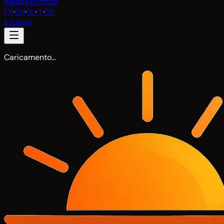
manager
Prezzi
FR
·
EN
·
SL
·
IT
·
DE
Esplora
Caricamento…