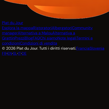
Plat du Jour
Esplora la mappa
Ristoratori
Albergatori
Community
manager
Alternativa a Malou
Alternativa a
Grattin
Prezzi
Blog
FAQ
Chi siamo
Note legali
Termini e
condizioni
Condizioni di vendita
© 2026 Plat du Jour. Tutti i diritti riservati.
Francia
Slovenia
FR
·
EN
·
SL
·
IT
·
DE